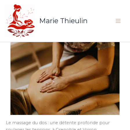
Aller
au
contenu
Marie Thieulin
Le massage du dos : une détente profonde pour
soulager les tensions, à Grenoble et Voiron