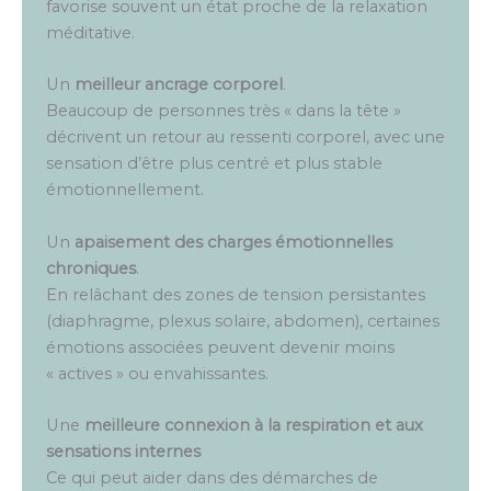
favorise souvent un état proche de la relaxation
méditative.
Un
meilleur ancrage corporel
.
Beaucoup de personnes très « dans la tête »
décrivent un retour au ressenti corporel, avec une
sensation d’être plus centré et plus stable
émotionnellement.
Un
apaisement des charges émotionnelles
chroniques
.
En relâchant des zones de tension persistantes
(diaphragme, plexus solaire, abdomen), certaines
émotions associées peuvent devenir moins
« actives » ou envahissantes.
Une
meilleure connexion à la respiration et aux
sensations internes
Ce qui peut aider dans des démarches de