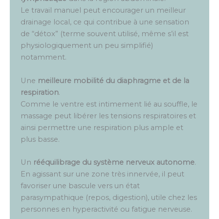
Le travail manuel peut encourager un meilleur
drainage local, ce qui contribue à une sensation
de “détox” (terme souvent utilisé, même s’il est
physiologiquement un peu simplifié)
notamment.
Une
meilleure mobilité du diaphragme et de la
respiration
.
Comme le ventre est intimement lié au souffle, le
massage peut libérer les tensions respiratoires et
ainsi permettre une respiration plus ample et
plus basse.
Un
rééquilibrage du système nerveux autonome
.
En agissant sur une zone très innervée, il peut
favoriser une bascule vers un état
parasympathique (repos, digestion), utile chez les
personnes en hyperactivité ou fatigue nerveuse.