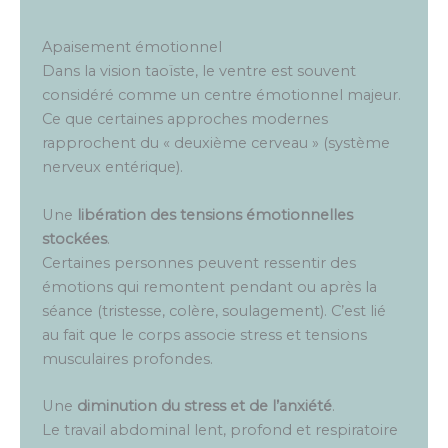
Apaisement émotionnel
Dans la vision taoïste, le ventre est souvent
considéré comme un centre émotionnel majeur.
Ce que certaines approches modernes
rapprochent du « deuxième cerveau » (système
nerveux entérique).
Une
libération des tensions émotionnelles
stockées
.
Certaines personnes peuvent ressentir des
émotions qui remontent pendant ou après la
séance (tristesse, colère, soulagement). C’est lié
au fait que le corps associe stress et tensions
musculaires profondes.
Une
diminution du stress et de l’anxiété
.
Le travail abdominal lent, profond et respiratoire