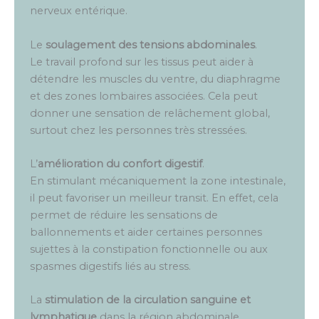
nerveux entérique.
Le
soulagement des tensions abdominales
.
Le travail profond sur les tissus peut aider à
détendre les muscles du ventre, du diaphragme
et des zones lombaires associées. Cela peut
donner une sensation de relâchement global,
surtout chez les personnes très stressées.
L’
amélioration du confort digestif
.
En stimulant mécaniquement la zone intestinale,
il peut favoriser un meilleur transit. En effet, cela
permet de réduire les sensations de
ballonnements et aider certaines personnes
sujettes à la constipation fonctionnelle ou aux
spasmes digestifs liés au stress.
La
stimulation de la circulation sanguine et
lymphatique
dans la région abdominale.